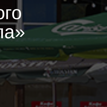
ого
ла»