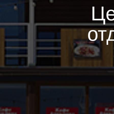
Це
от